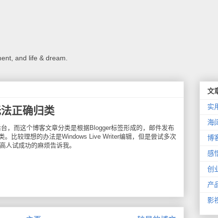
ment, and life & dream.
文
实
无法正确归类
海
后台，而这个博客文章分类是根据Blogger标签形成的，邮件发布
理想的办法是Windows Live Writer编辑，但是尝试多次
博
位高人试成功的麻烦告诉我。
感
创
产
影